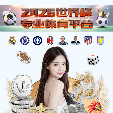
注册入口
全天更新 ·
乐动在线登录官
网
赛事实时同步
无论您身在何处，
乐动在线登录官网APP
为您带来
高速、高清、稳定的观赛体验。
下载客户端
网页端访问