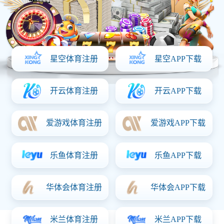
梁靖崑法兰克福冠军赛逆转林昀
儒，世界排名超越雨果升至第五位